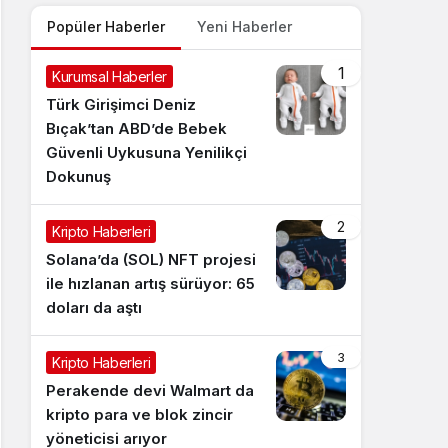
Popüler Haberler
Yeni Haberler
1
Kurumsal Haberler
Türk Girişimci Deniz
Bıçak’tan ABD’de Bebek
Güvenli Uykusuna Yenilikçi
Dokunuş
2
Kripto Haberleri
Solana’da (SOL) NFT projesi
ile hızlanan artış sürüyor: 65
doları da aştı
3
Kripto Haberleri
Perakende devi Walmart da
kripto para ve blok zincir
yöneticisi arıyor