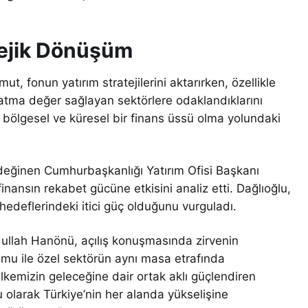
atejik Dönüşüm
, fonun yatırım stratejilerini aktarırken, özellikle
atma değer sağlayan sektörlere odaklandıklarını
in bölgesel ve küresel bir finans üssü olma yolundaki
a değinen Cumhurbaşkanlığı Yatırım Ofisi Başkanı
finansın rekabet gücüne etkisini analiz etti. Dağlıoğlu,
edeflerindeki itici güç olduğunu vurguladı.
lah Hanönü, açılış konuşmasında zirvenin
amu ile özel sektörün aynı masa etrafında
lkemizin geleceğine dair ortak aklı güçlendiren
olarak Türkiye’nin her alanda yükselişine