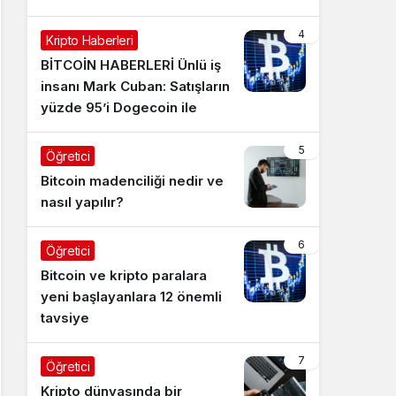
4
Kripto Haberleri
BİTCOİN HABERLERİ Ünlü iş
insanı Mark Cuban: Satışların
yüzde 95’i Dogecoin ile
5
Öğretici
Bitcoin madenciliği nedir ve
nasıl yapılır?
6
Öğretici
Bitcoin ve kripto paralara
yeni başlayanlara 12 önemli
tavsiye
7
Öğretici
Kripto dünyasında bir