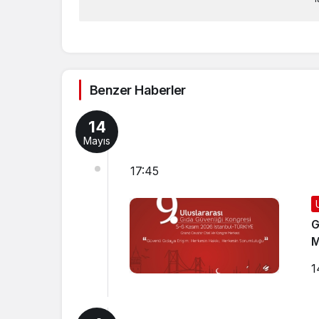
Benzer Haberler
14
Mayıs
17:45
G
M
1