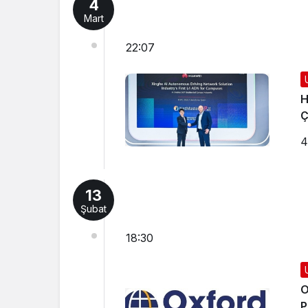
4
Mart
22:07
H
Ç
4
13
Şubat
18:30
O
P