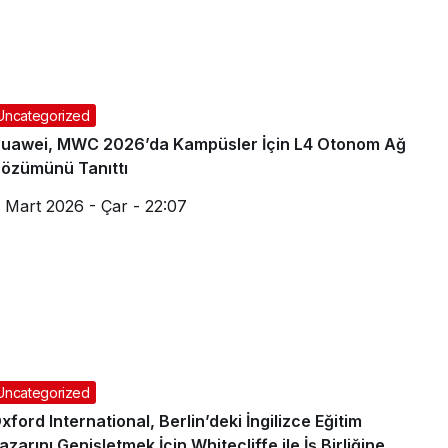
Uncategorized
uawei, MWC 2026’da Kampüsler İçin L4 Otonom Ağ
özümünü Tanıttı
 Mart 2026 - Çar - 22:07
Uncategorized
xford International, Berlin’deki İngilizce Eğitim
azarını Genişletmek İçin Whitecliffe ile İş Birliğine