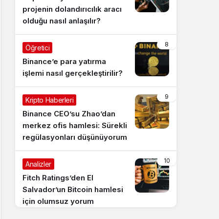
projenin dolandırıcılık aracı
olduğu nasıl anlaşılır?
8
Öğretici
Binance’e para yatırma
işlemi nasıl gerçekleştirilir?
9
Kripto Haberleri
Binance CEO’su Zhao’dan
merkez ofis hamlesi: Sürekli
regülasyonları düşünüyorum
10
Analizler
Fitch Ratings’den El
Salvador’un Bitcoin hamlesi
için olumsuz yorum