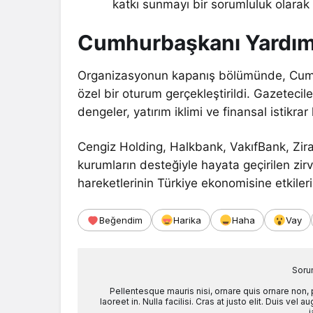
katkı sunmayı bir sorumluluk olarak
Cumhurbaşkanı Yardımc
Organizasyonun kapanış bölümünde, Cumhu
özel bir oturum gerçekleştirildi. Gazeteci
dengeler, yatırım iklimi ve finansal istik
Cengiz Holding, Halkbank, VakıfBank, Zira
kurumların desteğiyle hayata geçirilen zirv
hareketlerinin Türkiye ekonomisine etkileri
Beğendim
Harika
Haha
Vay
Soru
Pellentesque mauris nisi, ornare quis ornare non,
laoreet in. Nulla facilisi. Cras at justo elit. Duis ve
i