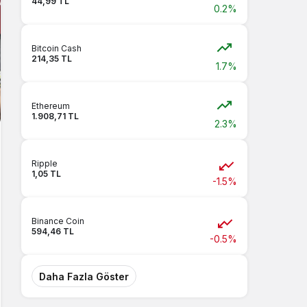
44,99 TL
0.2%
Bitcoin Cash
214,35 TL
1.7%
Ethereum
1.908,71 TL
2.3%
Ripple
1,05 TL
-1.5%
Binance Coin
594,46 TL
-0.5%
Daha Fazla Göster