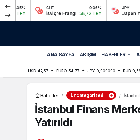
CHF
0.06%
JPY
0
İsviçre Frangı
58,72 TRY
Japon Yeni
0,00 T
ANA SAYFA
AKIŞIM
HABERLER
A
USD
47,57
EURO
54,77
JPY
0,000000
RUB
0,5
Uncategorized
Haberler
İstanbu
İstanbul Finans Merk
Yatırıldı