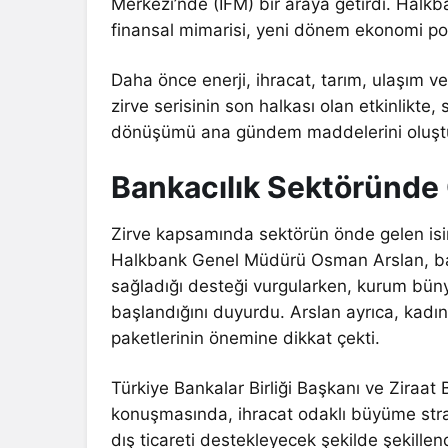
Merkezi’nde (İFM) bir araya getirdi. Halkb
finansal mimarisi, yeni dönem ekonomi politi
Daha önce enerji, ihracat, tarım, ulaşım ve 
zirve serisinin son halkası olan etkinlikte,
dönüşümü ana gündem maddelerini oluşt
Bankacılık Sektöründe 
Zirve kapsamında sektörün önde gelen isi
Halkbank Genel Müdürü Osman Arslan, bank
sağladığı desteği vurgularken, kurum büny
başlandığını duyurdu. Arslan ayrıca, kadın
paketlerinin önemine dikkat çekti.
Türkiye Bankalar Birliği Başkanı ve Ziraa
konuşmasında, ihracat odaklı büyüme strate
dış ticareti destekleyecek şekilde şekillen