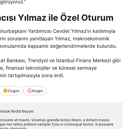
 görüyoruz.”
ısı Yılmaz ile Özel Oturum
rbaşkanı Yardımcısı Cevdet Yılmaz’ın katılımıyla
lerin sorularını yanıtlayan Yılmaz, makroekonomik
rar konularında kapsamlı değerlendirmelerde bulundu.
at Bankası, Trendyol ve İstanbul Finans Merkezi gibi
e, finansal teknolojiler ve küresel sermaye
nin tartışılmasıyla sona erdi.
Üzgün
Kızgın
mluluk Reddi Beyanı:
 posuere at mauris. Vivamus gravida lectus libero, a dictum massa
l augue nec tellus pretium semper. Duis in consequat lectus. In posuere
aculis dignissim.