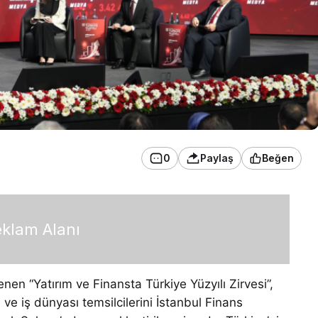
0
Paylaş
Beğen
klam Alanı
n “Yatırım ve Finansta Türkiye Yüzyılı Zirvesi”,
i ve iş dünyası temsilcilerini İstanbul Finans