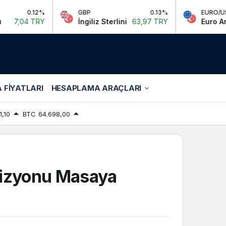
%
GBP
0.13%
EURO/USD
Y
İngiliz Sterlini
63,97 TRY
Euro Amerikan Dola
 FIYATLARI
HESAPLAMA ARAÇLARI
1,10
BTC
64.698,00
Vizyonu Masaya