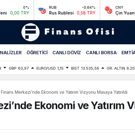
%
RUB
-0.64%
CNY
0.12
RY
Rus Rublesi
0,58 TRY
Çin Yuanı
7,04 TR
NALIZLER
ÖĞRETICI
CANLI DÖVIZ
CANLI BORSA
EMTIA
8
GBP
63,97
EURO/USD
1,15
BIST
13.535,56
GR. ALTIN
6.20
l Finans Merkezi’nde Ekonomi ve Yatırım Vizyonu Masaya Yatırıldı
ezi’nde Ekonomi ve Yatırım 