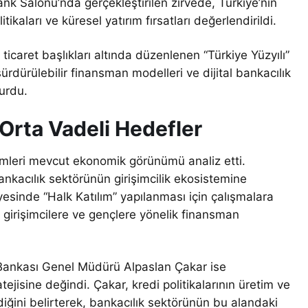
ank Salonu’nda gerçekleştirilen zirvede, Türkiye’nin
kaları ve küresel yatırım fırsatları değerlendirildi.
ticaret başlıkları altında düzenlenen “Türkiye Yüzyılı”
 sürdürülebilir finansman modelleri ve dijital bankacılık
urdu.
Orta Vadeli Hedefler
mleri mevcut ekonomik görünümü analiz etti.
acılık sektörünün girişimcilik ekosistemine
esinde “Halk Katılım” yapılanması için çalışmalara
 girişimcilere ve gençlere yönelik finansman
t Bankası Genel Müdürü Alpaslan Çakar ise
jisine değindi. Çakar, kredi politikalarının üretim ve
diğini belirterek, bankacılık sektörünün bu alandaki