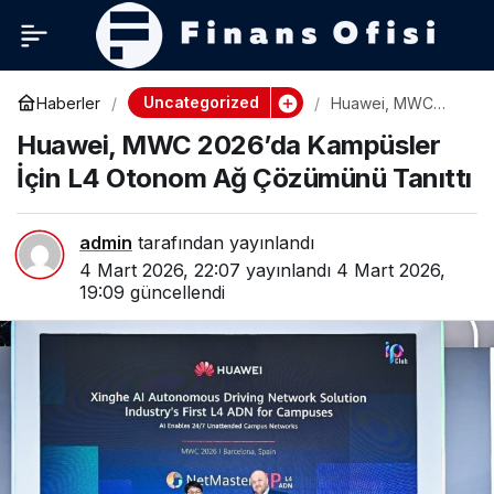
Uncategorized
Haberler
Huawei, MWC
2026’da
Huawei, MWC 2026’da Kampüsler
Kampüsler İçin L4
Otonom Ağ
İçin L4 Otonom Ağ Çözümünü Tanıttı
Çözümünü Tanıttı
admin
tarafından yayınlandı
4 Mart 2026, 22:07
yayınlandı
4 Mart 2026,
19:09
güncellendi