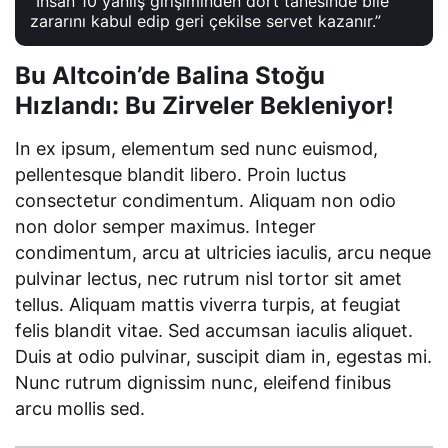
“İnsan 10 yanlış girişiminden dört tanesinde bile
zararını kabul edip geri çekilse servet kazanır.”
Bu Altcoin’de Balina Stoğu
Hızlandı: Bu Zirveler Bekleniyor!
In ex ipsum, elementum sed nunc euismod,
pellentesque blandit libero. Proin luctus
consectetur condimentum. Aliquam non odio
non dolor semper maximus. Integer
condimentum, arcu at ultricies iaculis, arcu neque
pulvinar lectus, nec rutrum nisl tortor sit amet
tellus. Aliquam mattis viverra turpis, at feugiat
felis blandit vitae. Sed accumsan iaculis aliquet.
Duis at odio pulvinar, suscipit diam in, egestas mi.
Nunc rutrum dignissim nunc, eleifend finibus
arcu mollis sed.