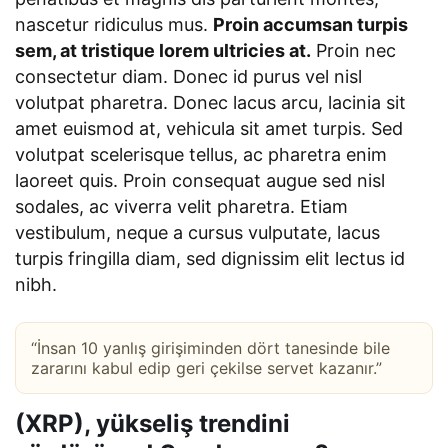
nascetur ridiculus mus.
Proin accumsan turpis
sem, at tristique lorem ultricies at.
Proin nec
consectetur diam. Donec id purus vel nisl
volutpat pharetra. Donec lacus arcu, lacinia sit
amet euismod at, vehicula sit amet turpis. Sed
volutpat scelerisque tellus, ac pharetra enim
laoreet quis. Proin consequat augue sed nisl
sodales, ac viverra velit pharetra. Etiam
vestibulum, neque a cursus vulputate, lacus
turpis fringilla diam, sed dignissim elit lectus id
nibh.
“İnsan 10 yanlış girişiminden dört tanesinde bile
zararını kabul edip geri çekilse servet kazanır.”
(XRP), yükseliş trendini