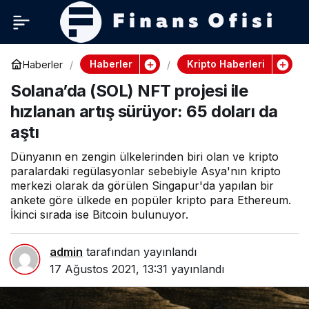
Haberler
Kripto Haberleri
Haberler
Solana’da (SOL) NFT projesi ile
hızlanan artış sürüyor: 65 doları da
aştı
Dünyanın en zengin ülkelerinden biri olan ve kripto
paralardaki regülasyonlar sebebiyle Asya'nın kripto
merkezi olarak da görülen Singapur'da yapılan bir
ankete göre ülkede en popüler kripto para Ethereum.
İkinci sırada ise Bitcoin bulunuyor.
admin
tarafından yayınlandı
17 Ağustos 2021, 13:31
yayınlandı