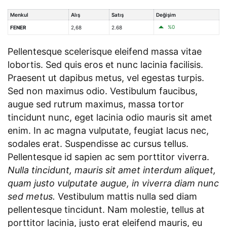
Menkul
Alış
Satış
Değişim
%0
FENER
2,68
2.68
Pellentesque scelerisque eleifend massa vitae
lobortis. Sed quis eros et nunc lacinia facilisis.
Praesent ut dapibus metus, vel egestas turpis.
Sed non maximus odio. Vestibulum faucibus,
augue sed rutrum maximus, massa tortor
tincidunt nunc, eget lacinia odio mauris sit amet
enim. In ac magna vulputate, feugiat lacus nec,
sodales erat. Suspendisse ac cursus tellus.
Pellentesque id sapien ac sem porttitor viverra.
Nulla tincidunt, mauris sit amet interdum aliquet,
quam justo vulputate augue, in viverra diam nunc
sed metus.
Vestibulum mattis nulla sed diam
pellentesque tincidunt. Nam molestie, tellus at
porttitor lacinia, justo erat eleifend mauris, eu