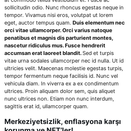
sollicitudin odio. Nunc rhoncus egestas neque in
tempor. Vivamus nisi eros, volutpat ut lorem
eget, auctor tempus quam.
Duis elementum nec
orci vitae ullamcorper. Orci varius natoque
penatibus et magnis dis parturient montes,
nascetur ridiculus mus. Fusce hendrerit
accumsan erat laoreet blandit.
Sed et turpis
vitae urna sodales ullamcorper nec id nulla. Ut id
ultricies velit. Maecenas molestie egestas turpis,
tempor fermentum neque facilisis id. Nunc vel
vehicula diam. In viverra ex a ex condimentum
ultrices. Proin aliquam dolor sem, quis aliquet
nunc ultrices non. Etiam non nunc interdum,
sagittis erat id, ullamcorper quam.
Merkeziyetsizlik, enflasyona karşı
korunma ve NFT’ler!