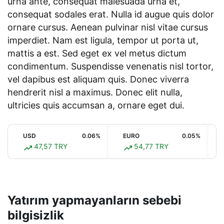
urna ante, consequat malesuada urna et,
consequat sodales erat. Nulla id augue quis dolor
ornare cursus. Aenean pulvinar nisl vitae cursus
imperdiet. Nam est ligula, tempor ut porta ut,
mattis a est. Sed eget ex vel metus dictum
condimentum. Suspendisse venenatis nisl tortor,
vel dapibus est aliquam quis. Donec viverra
hendrerit nisl a maximus. Donec elit nulla,
ultricies quis accumsan a, ornare eget dui.
USD
0.06%
EURO
0.05%
47,57 TRY
54,77 TRY
Yatırım yapmayanların sebebi
bilgisizlik