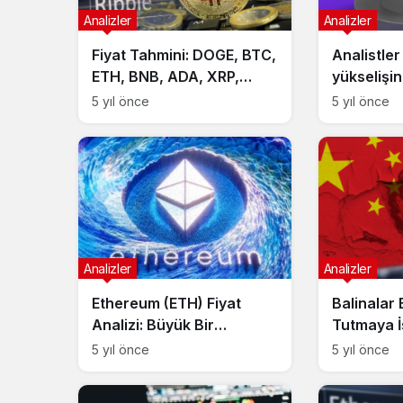
Analizler
Analizler
Fiyat Tahmini: DOGE, BTC,
Analistler
ETH, BNB, ADA, XRP,
yükselişin
DOT, UNI, SOL, LTC
bin dolar 
5 yıl önce
5 yıl önce
Analizler
Analizler
Ethereum (ETH) Fiyat
Balinalar 
Analizi: Büyük Bir
Tutmaya İs
Dirençle Karşı Karşıya,
Neden?
5 yıl önce
5 yıl önce
Önemli Seviyeler Neler?