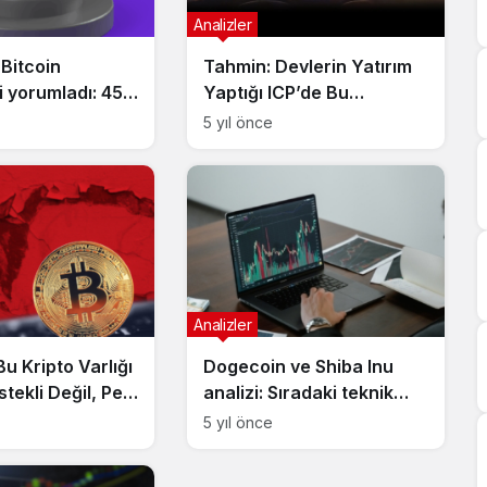
Analizler
 Bitcoin
Tahmin: Devlerin Yatırım
i yorumladı: 45
Yaptığı ICP’de Bu
savaşı
Seviyeler Bekleniyor!
5 yıl önce
Analizler
Bu Kripto Varlığı
Dogecoin ve Shiba Inu
tekli Değil, Peki
analizi: Sıradaki teknik
hedefler ve önemli
5 yıl önce
seviyeler