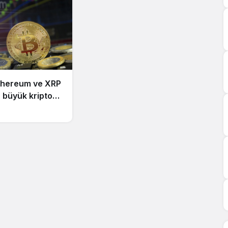
Ethereum ve XRP
ç büyük kripto
knik hedefler