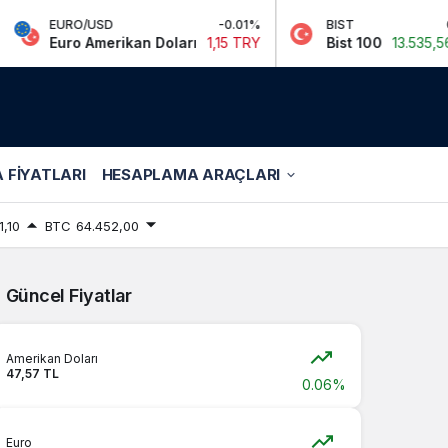
EURO/USD
-0.01%
BIST
0.93%
Euro Amerikan Doları
1,15 TRY
Bist 100
13.535,56 TRY
 FIYATLARI
HESAPLAMA ARAÇLARI
1,10
BTC
64.452,00
Güncel Fiyatlar
Amerikan Doları
47,57 TL
0.06%
Euro