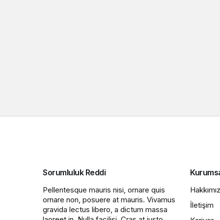
Sorumluluk Reddi
Kurums
Pellentesque mauris nisi, ornare quis
Hakkımı
ornare non, posuere at mauris. Vivamus
İletişim
gravida lectus libero, a dictum massa
laoreet in. Nulla facilisi. Cras at justo