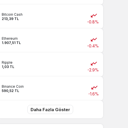
Bitcoin Cash
213,39 TL
-0.8%
Ethereum
1.907,51 TL
-0.4%
Ripple
1,03 TL
-2.9%
Binance Coin
590,52 TL
-1.6%
Daha Fazla Göster