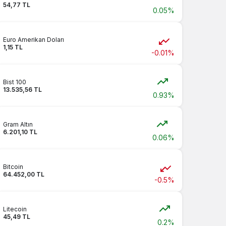
54,77 TL
0.05%
Euro Amerikan Doları
1,15 TL
-0.01%
Bist 100
13.535,56 TL
0.93%
Gram Altın
6.201,10 TL
0.06%
Bitcoin
64.452,00 TL
-0.5%
Litecoin
45,49 TL
0.2%