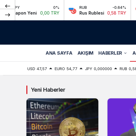
JPY
0%
RUB
-0.64%
C
Japon Yeni
0,00 TRY
Rus Rublesi
0,58 TRY
Ç
ANA SAYFA
AKIŞIM
HABERLER
A
USD
47,57
EURO
54,77
JPY
0,000000
RUB
0,5
Yeni Haberler