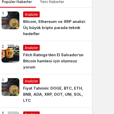
Popüler Haberler
Yeni Haberler
1
Analizler
Bitcoin, Ethereum ve XRP analizi:
Üç büyük kripto parada teknik
hedefler
2
Analizler
Fitch Ratings’den El Salvador’un
Bitcoin hamlesi için olumsuz
yorum
3
Analizler
Fiyat Tahmini: DOGE, BTC, ETH,
BNB, ADA, XRP, DOT, UNI, SOL,
LTC
4