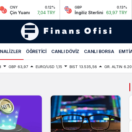
NY
0.12%
GBP
0.13%
in Yuanı
7,04 TRY
İngiliz Sterlini
63,97 TRY
Analizler
NALIZLER
ÖĞRETICI
CANLI DÖVIZ
CANLI BORSA
EMTIA
Haberleri
8
GBP
63,97
EURO/USD
1,15
BIST
13.535,56
GR. ALTIN
6.20