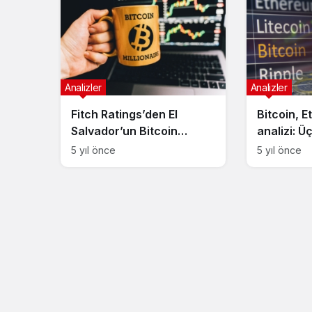
Analizler
Analizler
Fitch Ratings’den El
Bitcoin, 
Salvador’un Bitcoin
analizi: Ü
hamlesi için olumsuz
parada te
5 yıl önce
5 yıl önce
yorum