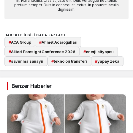
in. Nulla facilisi. Cras at justo elit. Duis vel augue nec tellus
pretium semper. Duis in consequat lectus. In posuere iaculis
dignissim.
HABERLE ILGILI DAHA FAZLASI
#
ACA Group
#
Ahmet Acaroğulları
#
Allied Foresight Conference 2026
#
enerji altyapısı
#
savunma sanayii
#
teknoloji transferi
#
yapay zekâ
Benzer Haberler