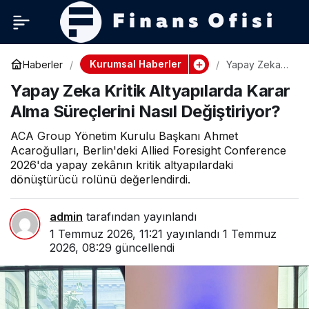
Kurumsal Haberler
Haberler
Yapay Zeka
Kritik
Yapay Zeka Kritik Altyapılarda Karar
Altyapılarda
Karar Alma
Alma Süreçlerini Nasıl Değiştiriyor?
Süreçlerini
Nasıl
Değiştiriyor?
ACA Group Yönetim Kurulu Başkanı Ahmet
Acaroğulları, Berlin'deki Allied Foresight Conference
2026'da yapay zekânın kritik altyapılardaki
dönüştürücü rolünü değerlendirdi.
admin
tarafından yayınlandı
1 Temmuz 2026, 11:21
yayınlandı
1 Temmuz
2026, 08:29
güncellendi