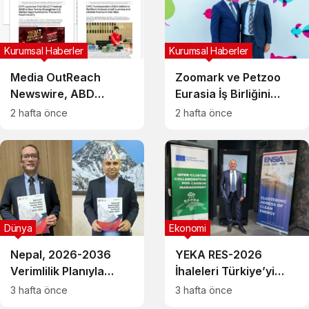
Kurumsal Haberler
Kurumsal Haberler
Media OutReach
Zoomark ve Petzoo
Newswire, ABD
Eurasia İş Birliğini
Dağıtım Ağını ve
Büyütüyor, Türkiye’de
2 hafta önce
2 hafta önce
Yapay Zekâ
Yeni Uluslararası Fuar
Görünürlüğünü
Dönemi Başlıyor
Güçlendiriyor
Dünya
Ekonomi
Nepal, 2026-2036
YEKA RES-2026
Verimlilik Planıyla
İhaleleri Türkiye’yi
Dönüşüm Hedefliyor
Temiz Enerji Üretim
3 hafta önce
3 hafta önce
Üssü Yapma