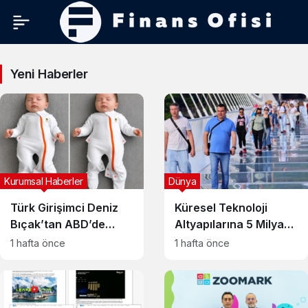
Kurumsal
Yeni Haberler
Haberler
Haberleri
Kurumsal Haberler
Dünya
Türk Girişimci Deniz
Küresel Teknoloji
Bıçak’tan ABD’de
Altyapılarına 5 Milyar
Bebek Güvenli
Dolarlık Yeni Yatırım
1 hafta önce
1 hafta önce
Uykusuna Yenilikçi
Açıklandı
Dokunuş