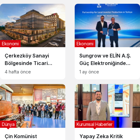
Potansiyeli Taşıyor
Ekonomi
Ekonomi
Çerkezköy Sanayi
Sungrow ve ELİN A.Ş.
Bölgesinde Ticari
Güç Elektroniğinde
Gayrimenkul Arzı:
Stratejik Ortaklık
4 hafta önce
1 ay önce
Eska Edition
Kurdu
Projesinde Ofis Bloğu
Satış Süreci Başladı
Dünya
Kurumsal Haberler
Çin Komünist
Yapay Zeka Kritik