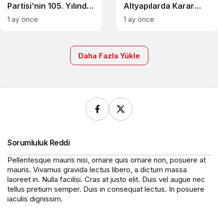
Partisi’nin 105. Yılında
Altyapılarda Karar
Küresel Vizyonu: Batı
Alma Süreçlerini Nasıl
1 ay önce
1 ay önce
Merkezli Modelin
Değiştiriyor?
Ötesinde Bir Kalkınma
Anlayışı
Daha Fazla Yükle
Sorumluluk Reddi
Pellentesque mauris nisi, ornare quis ornare non, posuere at
mauris. Vivamus gravida lectus libero, a dictum massa
laoreet in. Nulla facilisi. Cras at justo elit. Duis vel augue nec
tellus pretium semper. Duis in consequat lectus. In posuere
iaculis dignissim.