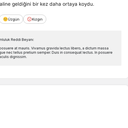
line geldiğini bir kez daha ortaya koydu.
Üzgün
Kızgın
mluluk Reddi Beyanı:
 posuere at mauris. Vivamus gravida lectus libero, a dictum massa
l augue nec tellus pretium semper. Duis in consequat lectus. In posuere
aculis dignissim.