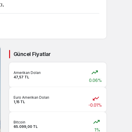
ı.
Güncel Fiyatlar
Amerikan Doları
47,57 TL
0.06%
Euro Amerikan Doları
1,15 TL
-0.01%
Bitcoin
65.099,00 TL
1%