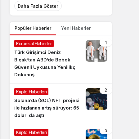
Daha Fazla Göster
Popüler Haberler
Yeni Haberler
1
Kurumsal Haberler
Türk Girişimci Deniz
Bıçak’tan ABD’de Bebek
Güvenli Uykusuna Yenilikçi
Dokunuş
2
Kripto Haberleri
Solana’da (SOL) NFT projesi
ile hızlanan artış sürüyor: 65
doları da aştı
3
Kripto Haberleri