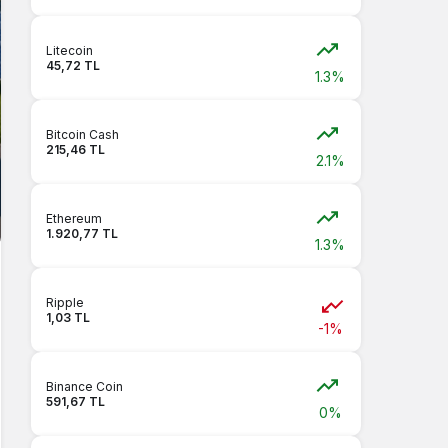
Litecoin
45,72 TL
1.3%
Bitcoin Cash
215,46 TL
2.1%
Ethereum
1.920,77 TL
1.3%
Ripple
1,03 TL
-1%
Binance Coin
591,67 TL
0%