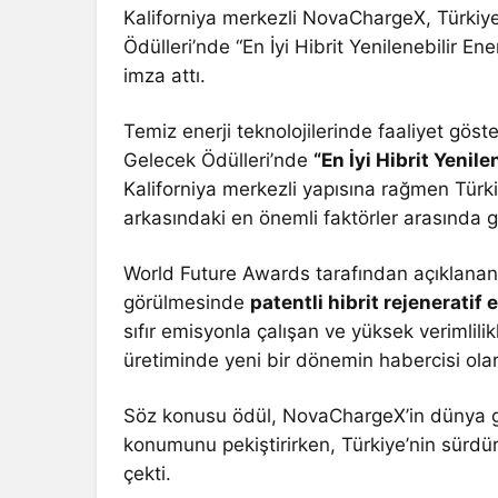
Kaliforniya merkezli NovaChargeX, Türkiy
Ödülleri’nde “En İyi Hibrit Yenilenebilir Ene
imza attı.
Temiz enerji teknolojilerinde faaliyet göst
Gelecek Ödülleri’nde
“En İyi Hibrit Yenile
Kaliforniya merkezli yapısına rağmen Türki
arkasındaki en önemli faktörler arasında gö
World Future Awards tarafından açıklanan
görülmesinde
patentli hibrit rejeneratif 
sıfır emisyonla çalışan ve yüksek verimlilikl
üretiminde yeni bir dönemin habercisi olar
Söz konusu ödül, NovaChargeX’in dünya ge
konumunu pekiştirirken, Türkiye’nin sürdürü
çekti.