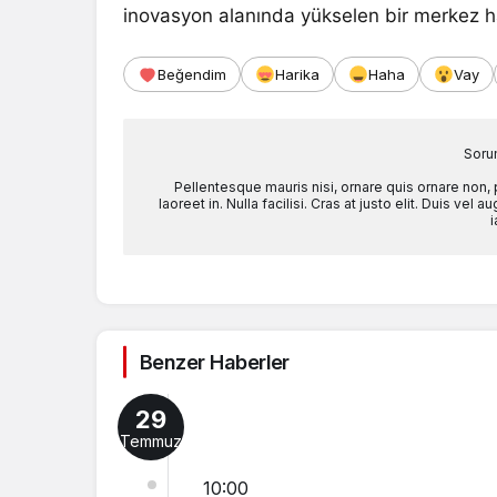
inovasyon alanında yükselen bir merkez ha
Beğendim
Harika
Haha
Vay
Soru
Pellentesque mauris nisi, ornare quis ornare non,
laoreet in. Nulla facilisi. Cras at justo elit. Duis ve
i
Benzer Haberler
29
Temmuz
10:00