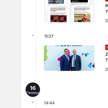
M
Y
2
15:27
Z
T
2
16
Temmuz
14:44