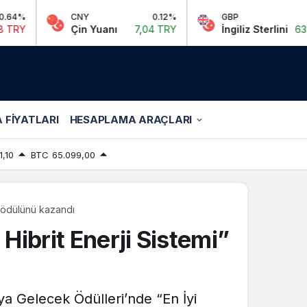
CNY
0.12%
GBP
0.13%
Çin Yuanı
7,04 TRY
İngiliz Sterlini
63,97 TRY
 FIYATLARI
HESAPLAMA ARAÇLARI
1,10
BTC
65.099,00
” ödülünü kazandı
ibrit Enerji Sistemi”
a Gelecek Ödülleri’nde “En İyi