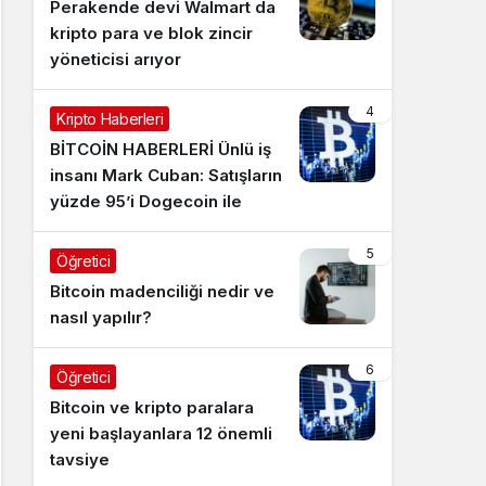
Perakende devi Walmart da
kripto para ve blok zincir
yöneticisi arıyor
4
Kripto Haberleri
BİTCOİN HABERLERİ Ünlü iş
insanı Mark Cuban: Satışların
yüzde 95’i Dogecoin ile
5
Öğretici
Bitcoin madenciliği nedir ve
nasıl yapılır?
6
Öğretici
Bitcoin ve kripto paralara
yeni başlayanlara 12 önemli
tavsiye