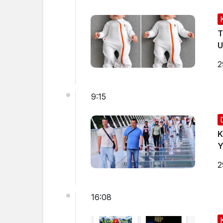
T
U
2
9:15
K
Y
2
16:08