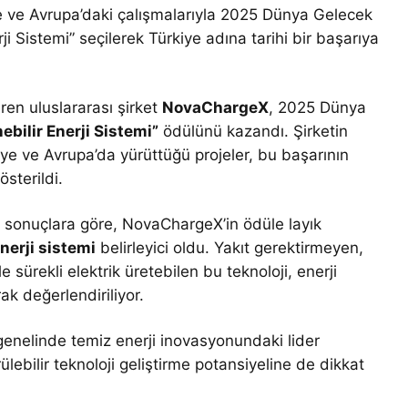
e ve Avrupa’daki çalışmalarıyla 2025 Dünya Gelecek
rji Sistemi” seçilerek Türkiye adına tarihi bir başarıya
eren uluslararası şirket
NovaChargeX
, 2025 Dünya
nebilir Enerji Sistemi”
ödülünü kazandı. Şirketin
ye ve Avrupa’da yürüttüğü projeler, bu başarının
sterildi.
 sonuçlara göre, NovaChargeX’in ödüle layık
enerji sistemi
belirleyici oldu. Yakıt gerektirmeyen,
e sürekli elektrik üretebilen bu teknoloji, enerji
ak değerlendiriliyor.
nelinde temiz enerji inovasyonundaki lider
lebilir teknoloji geliştirme potansiyeline de dikkat