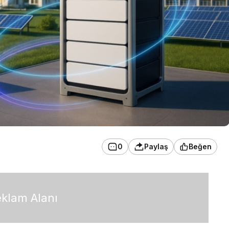
0
Paylaş
Beğen
klam Alanı