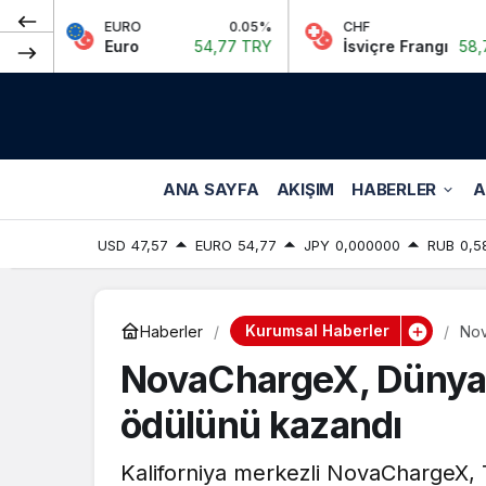
EURO
0.05%
CHF
0.06%
Euro
54,77 TRY
İsviçre Frangı
58,72 TRY
ANA SAYFA
AKIŞIM
HABERLER
A
USD
47,57
EURO
54,77
JPY
0,000000
RUB
0,5
Kurumsal Haberler
Haberler
Nov
NovaChargeX, Dünya Ge
ödülünü kazandı
Kaliforniya merkezli NovaChargeX, 