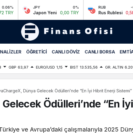
JPY
0%
RUB
-0.64%
Japon Yeni
0,00 TRY
Rus Rublesi
0,58 TRY
NALIZLER
ÖĞRETICI
CANLI DÖVIZ
CANLI BORSA
EMTIA
8
GBP
63,97
EURO/USD
1,15
BIST
13.535,56
GR. ALTIN
6.20
aChargeX, Dünya Gelecek Ödülleri’nde “En İyi Hibrit Enerji Sistemi
lecek Ödülleri’nde “En İyi H
Türkiye ve Avrupa’daki çalışmalarıyla 2025 Düny