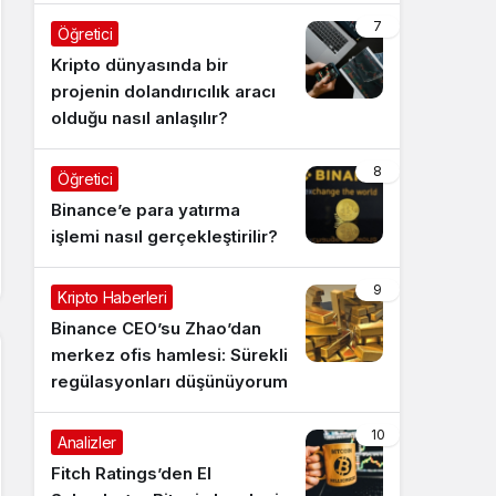
7
Öğretici
Kripto dünyasında bir
projenin dolandırıcılık aracı
olduğu nasıl anlaşılır?
8
Öğretici
Binance’e para yatırma
işlemi nasıl gerçekleştirilir?
9
Kripto Haberleri
Binance CEO’su Zhao’dan
merkez ofis hamlesi: Sürekli
regülasyonları düşünüyorum
10
Analizler
Fitch Ratings’den El