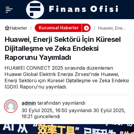
Kurumsal Haberler
Haberler
Huawei, Enerji
Sektörü İçin
Huawei, Enerji Sektörü İçin Küresel
Küresel
Dijitalleşme ve
Dijitalleşme ve Zeka Endeksi
Zeka Endeksi
Raporunu
Raporunu Yayımladı
Yayımladı
HUAWEI CONNECT 2025 sırasında düzenlenen
Huawei Global Elektrik Enerjisi Zirvesi'nde Huawei,
Enerji Sektörü için Küresel Dijitalleşme ve Zeka Endeksi
(GDII) Raporu'nu yayınladı.
admin
tarafından yayınlandı
30 Eylül 2025, 16:50
yayınlandı
30 Eylül 2025,
16:21
güncellendi