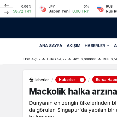
.06%
JPY
0%
RUB
-0.
 TRY
Japon Yeni
0,00 TRY
Rus Rublesi
0,58 
ANA SAYFA
AKIŞIM
HABERLER
A
USD
47,57
EURO
54,77
JPY
0,000000
RUB
0,5
Haberler
Borsa Haber
Haberler
Mackolik halka arzına 
Dünyanın en zengin ülkelerinden bir
da görülen Singapur'da yapılan bir 