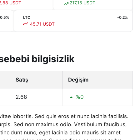
2,88 USDT
217,15 USDT
0.5%
LTC
-0.2%
45,71 USDT
ebebi bilgisizlik
Satış
Değişim
2.68
%0
ae lobortis. Sed quis eros et nunc lacinia facilisis.
urpis. Sed non maximus odio. Vestibulum faucibus,
ncidunt nunc, eget lacinia odio mauris sit amet