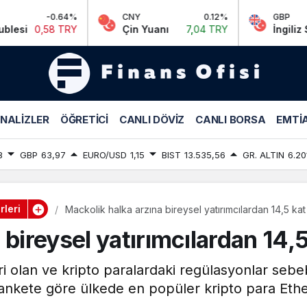
64%
CNY
0.12%
GBP
TRY
Çin Yuanı
7,04 TRY
İngiliz Sterlini
63,9
NALIZLER
ÖĞRETICI
CANLI DÖVIZ
CANLI BORSA
EMTIA
8
GBP
63,97
EURO/USD
1,15
BIST
13.535,56
GR. ALTIN
6.20
leri
Mackolik halka arzına bireysel yatırımcılardan 14,5 kat
bireysel yatırımcılardan 14,5
i olan ve kripto paralardaki regülasyonlar sebe
ankete göre ülkede en popüler kripto para Ether