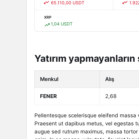
65.110,00 USDT
1.92
XRP
1,04 USDT
Yatırım yapmayanların s
Menkul
Alış
FENER
2,68
Pellentesque scelerisque eleifend massa vit
Praesent ut dapibus metus, vel egestas t
augue sed rutrum maximus, massa tortor ti