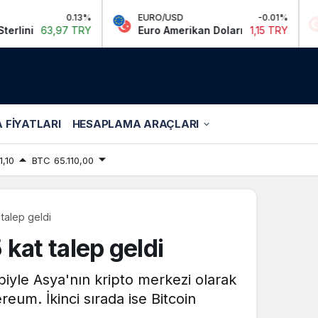
0.13%
EURO/USD
-0.01%
BIST
7 TRY
Euro Amerikan Doları
1,15 TRY
Bist 100
 FIYATLARI
HESAPLAMA ARAÇLARI
1,10
BTC
65.110,00
 talep geldi
 kat talep geldi
biyle Asya'nın kripto merkezi olarak
eum. İkinci sırada ise Bitcoin