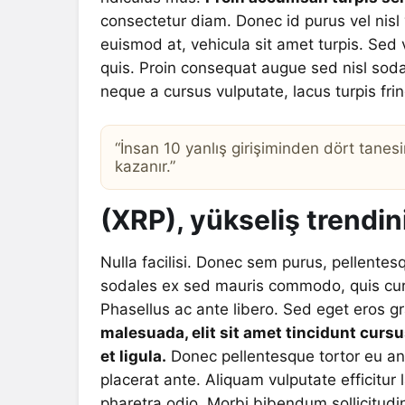
consectetur diam. Donec id purus vel nisl 
euismod at, vehicula sit amet turpis. Sed 
quis. Proin consequat augue sed nisl sodal
neque a cursus vulputate, lacus turpis fring
“İnsan 10 yanlış girişiminden dört tanesi
kazanır.”
(XRP), yükseliş trendin
Nulla facilisi. Donec sem purus, pellentesq
sodales ex sed mauris commodo, quis cursu
Phasellus ac ante libero. Sed eget eros g
malesuada, elit sit amet tincidunt cursus
et ligula.
Donec pellentesque tortor eu ante
placerat ante. Aliquam vulputate efficitur
pharetra odio. Morbi bibendum sollicitudi