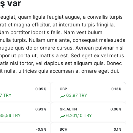
ış var
feugiat, quam ligula feugiat augue, a convallis turpis
t et magna efficitur, at interdum turpis fringilla.
Nam porttitor lobortis felis. Nam vestibulum
nulla turpis. Nullam urna ante, consequat malesuada
augue quis dolor ornare cursus. Aenean pulvinar nisl
mpor ut porta ut, mattis a est. Sed eget ex vel metus
s nisl tortor, vel dapibus est aliquam quis. Donec
t nulla, ultricies quis accumsan a, ornare eget dui.
0.05%
GBP
0.13%
7 TRY
63,97 TRY
0.93%
GR. ALTIN
0.06%
35,56 TRY
6.201,10 TRY
-0.5%
BCH
0.1%