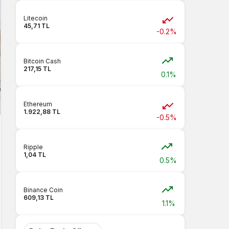
Litecoin
45,71 TL
-0.2%
Bitcoin Cash
217,15 TL
0.1%
Ethereum
1.922,88 TL
-0.5%
Ripple
1,04 TL
0.5%
Binance Coin
609,13 TL
1.1%