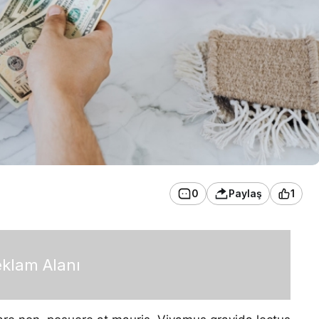
0
Paylaş
1
klam Alanı