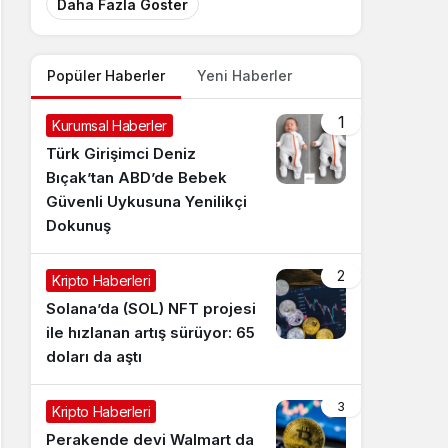
Daha Fazla Göster
Popüler Haberler
Yeni Haberler
1
Kurumsal Haberler
Türk Girişimci Deniz
Bıçak’tan ABD’de Bebek
Güvenli Uykusuna Yenilikçi
Dokunuş
2
Kripto Haberleri
Solana’da (SOL) NFT projesi
ile hızlanan artış sürüyor: 65
doları da aştı
3
Kripto Haberleri
Perakende devi Walmart da