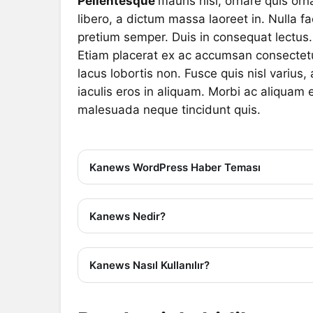
Pellentesque
mauris nisi, ornare quis or
libero, a dictum massa laoreet in. Nulla fac
pretium semper. Duis in consequat lectus.
Etiam placerat ex ac accumsan consectetur
lacus lobortis non. Fusce quis nisl varius
iaculis eros in aliquam. Morbi ac aliquam e
malesuada neque tincidunt quis.
Kanews WordPress Haber Teması
Kanews Nedir?
Kanews Nasıl Kullanılır?