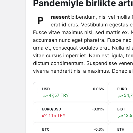
Pandemiyle birlikte art
raesent
bibendum, nisi vel mollis 
P
erat id eros. Vestibulum egestas era
Fusce vitae maximus nisl, sed mattis ex. 
accumsan nunc eget pharetra. Fusce nec 
urna et, consequat sodales erat. Nulla id 
vitae cursus imperdiet. Nam est ligula, te
dictum condimentum. Suspendisse venenati
viverra hendrerit nisl a maximus. Donec eli
USD
0.06%
EURO
47,57 TRY
54,7
EURO/USD
-0.01%
BIST
1,15 TRY
13.5
BTC
-0.3%
ETH