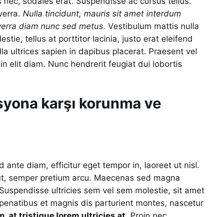
s nec, sodales erat. Suspendisse ac cursus tellus.
verra.
Nulla tincidunt, mauris sit amet interdum
iverra diam nunc sed metus.
Vestibulum mattis nulla
ie, tellus at porttitor lacinia, justo erat eleifend
la ultrices sapien in dapibus placerat. Praesent vel
in elit diam. Nunc hendrerit feugiat dui lobortis
asyona karşı korunma ve
 ante diam, efficitur eget tempor in, laoreet ut nisl.
ut, semper pretium arcu. Maecenas sed magna
 Suspendisse ultricies sem vel sem molestie, sit amet
e penatibus et magnis dis parturient montes, nascetur
 at tristique lorem ultricies at.
Proin nec