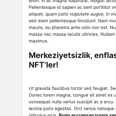
enim. In ac magna vulputate, feugiat lacu
Pellentesque id sapien ac sem porttitor vi
aliquet, quam justo vulputate augue, in v
sed diam pellentesque tincidunt. Nam molest
mauris, eu pharetra ante odio non est. Nul
massa nec massa iaculis ultricies. Nullam 
maximus.
Merkeziyetsizlik, enfl
NFT’ler!
Ut gravida faucibus tortor sed feugiat. Sed
Donec lorem magna, congue sit amet ex 
consequat nulla varius suscipit ac a arcu.
lacinia justo egestas. Orci varius natoqu
ridiculus mus.
Proin accumsan turpis sem,