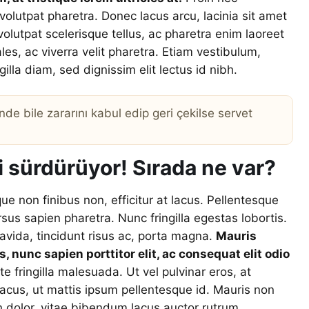
volutpat pharetra. Donec lacus arcu, lacinia sit amet
volutpat scelerisque tellus, ac pharetra enim laoreet
es, ac viverra velit pharetra. Etiam vestibulum,
illa diam, sed dignissim elit lectus id nibh.
nde bile zararını kabul edip geri çekilse servet
i sürdürüyor! Sırada ne var?
ue non finibus non, efficitur at lacus. Pellentesque
s sapien pharetra. Nunc fringilla egestas lobortis.
ravida, tincidunt risus ac, porta magna.
Mauris
, nunc sapien porttitor elit, ac consequat elit odio
 fringilla malesuada. Ut vel pulvinar eros, at
 lacus, ut mattis ipsum pellentesque id. Mauris non
n dolor, vitae bibendum lacus auctor rutrum.