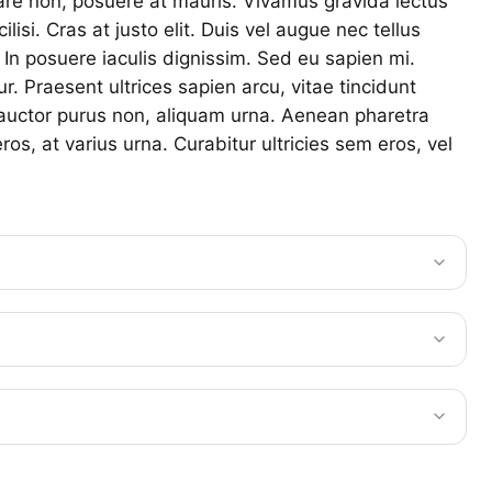
nare non, posuere at mauris. Vivamus gravida lectus
ilisi. Cras at justo elit. Duis vel augue nec tellus
 In posuere iaculis dignissim. Sed eu sapien mi.
. Praesent ultrices sapien arcu, vitae tincidunt
, auctor purus non, aliquam urna. Aenean pharetra
ros, at varius urna. Curabitur ultricies sem eros, vel