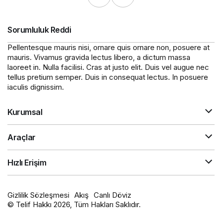
Sorumluluk Reddi
Pellentesque mauris nisi, ornare quis ornare non, posuere at
mauris. Vivamus gravida lectus libero, a dictum massa
laoreet in. Nulla facilisi. Cras at justo elit. Duis vel augue nec
tellus pretium semper. Duis in consequat lectus. In posuere
iaculis dignissim.
Kurumsal
Araçlar
Hızlı Erişim
Gizlilik Sözleşmesi
Akış
Canlı Döviz
© Telif Hakkı 2026, Tüm Hakları Saklıdır.