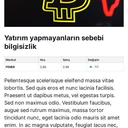
Yatırım yapmayanların sebebi
bilgisizlik
Menkul
Alış
Satış
Değişim
%0
FENER
2,68
2.68
Pellentesque scelerisque eleifend massa vitae
lobortis. Sed quis eros et nunc lacinia facilisis.
Praesent ut dapibus metus, vel egestas turpis.
Sed non maximus odio. Vestibulum faucibus,
augue sed rutrum maximus, massa tortor
tincidunt nunc, eget lacinia odio mauris sit amet
enim. In ac magna vulputate, feugiat lacus nec,