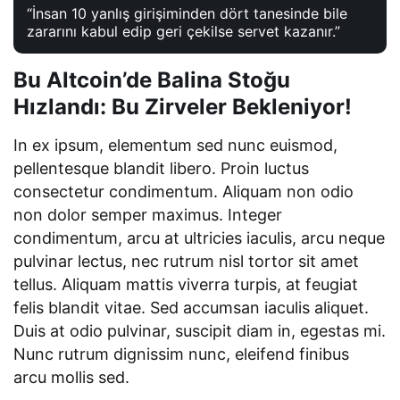
“İnsan 10 yanlış girişiminden dört tanesinde bile
zararını kabul edip geri çekilse servet kazanır.”
Bu Altcoin’de Balina Stoğu
Hızlandı: Bu Zirveler Bekleniyor!
In ex ipsum, elementum sed nunc euismod,
pellentesque blandit libero. Proin luctus
consectetur condimentum. Aliquam non odio
non dolor semper maximus. Integer
condimentum, arcu at ultricies iaculis, arcu neque
pulvinar lectus, nec rutrum nisl tortor sit amet
tellus. Aliquam mattis viverra turpis, at feugiat
felis blandit vitae. Sed accumsan iaculis aliquet.
Duis at odio pulvinar, suscipit diam in, egestas mi.
Nunc rutrum dignissim nunc, eleifend finibus
arcu mollis sed.