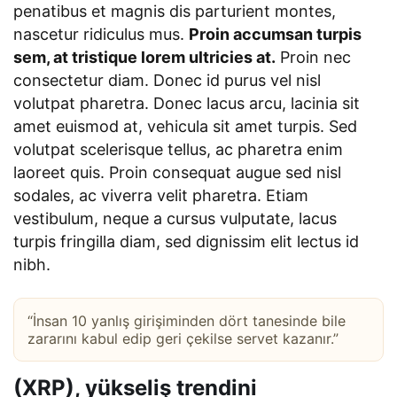
penatibus et magnis dis parturient montes,
nascetur ridiculus mus.
Proin accumsan turpis
sem, at tristique lorem ultricies at.
Proin nec
consectetur diam. Donec id purus vel nisl
volutpat pharetra. Donec lacus arcu, lacinia sit
amet euismod at, vehicula sit amet turpis. Sed
volutpat scelerisque tellus, ac pharetra enim
laoreet quis. Proin consequat augue sed nisl
sodales, ac viverra velit pharetra. Etiam
vestibulum, neque a cursus vulputate, lacus
turpis fringilla diam, sed dignissim elit lectus id
nibh.
“İnsan 10 yanlış girişiminden dört tanesinde bile
zararını kabul edip geri çekilse servet kazanır.”
(XRP), yükseliş trendini