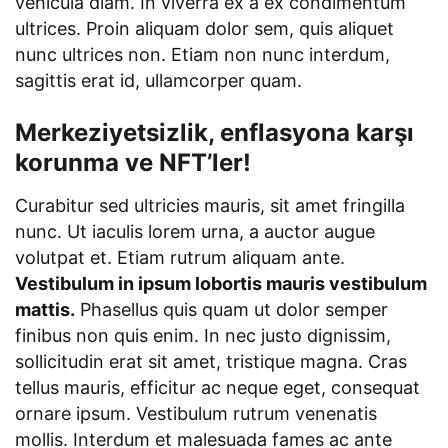
vehicula diam. In viverra ex a ex condimentum
ultrices. Proin aliquam dolor sem, quis aliquet
nunc ultrices non. Etiam non nunc interdum,
sagittis erat id, ullamcorper quam.
Merkeziyetsizlik, enflasyona karşı
korunma ve NFT’ler!
Curabitur sed ultricies mauris, sit amet fringilla
nunc. Ut iaculis lorem urna, a auctor augue
volutpat et. Etiam rutrum aliquam ante.
Vestibulum in ipsum lobortis mauris vestibulum
mattis.
Phasellus quis quam ut dolor semper
finibus non quis enim. In nec justo dignissim,
sollicitudin erat sit amet, tristique magna. Cras
tellus mauris, efficitur ac neque eget, consequat
ornare ipsum. Vestibulum rutrum venenatis
mollis. Interdum et malesuada fames ac ante