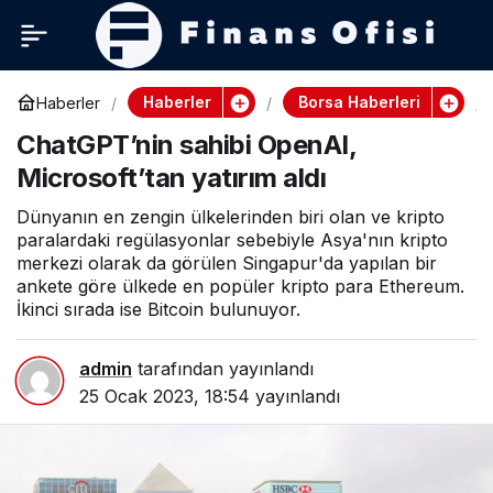
Haberler
Borsa Haberleri
Haberler
ChatGPT’nin sahibi OpenAI,
Microsoft’tan yatırım aldı
Dünyanın en zengin ülkelerinden biri olan ve kripto
paralardaki regülasyonlar sebebiyle Asya'nın kripto
merkezi olarak da görülen Singapur'da yapılan bir
ankete göre ülkede en popüler kripto para Ethereum.
İkinci sırada ise Bitcoin bulunuyor.
admin
tarafından yayınlandı
25 Ocak 2023, 18:54
yayınlandı