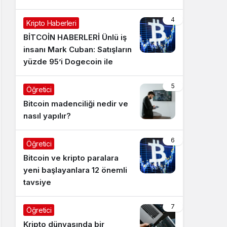
4
Kripto Haberleri
BİTCOİN HABERLERİ Ünlü iş
insanı Mark Cuban: Satışların
yüzde 95’i Dogecoin ile
5
Öğretici
Bitcoin madenciliği nedir ve
nasıl yapılır?
6
Öğretici
Bitcoin ve kripto paralara
yeni başlayanlara 12 önemli
tavsiye
7
Öğretici
Kripto dünyasında bir