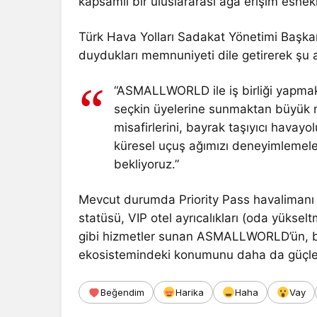
kapsamlı bir uluslararası ağa erişim esnekli
Türk Hava Yolları Sadakat Yönetimi Başka
duydukları memnuniyeti dile getirerek şu a
“ASMALLWORLD ile iş birliği yapmakt
seçkin üyelerine sunmaktan büyü
misafirlerini, bayrak taşıyıcı havay
küresel uçuş ağımızı deneyimlemeler
bekliyoruz.”
Mevcut durumda Priority Pass havalimanı ö
statüsü, VIP otel ayrıcalıkları (oda yükselt
gibi hizmetler sunan ASMALLWORLD’ün, bu 
ekosistemindeki konumunu daha da güçlendi
Beğendim
Harika
Haha
Vay