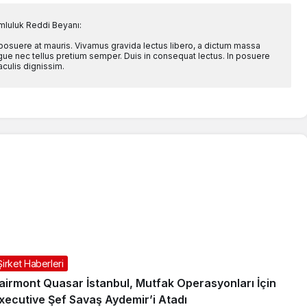
mluluk Reddi Beyanı:
 posuere at mauris. Vivamus gravida lectus libero, a dictum massa
l augue nec tellus pretium semper. Duis in consequat lectus. In posuere
aculis dignissim.
Şirket Haberleri
airmont Quasar İstanbul, Mutfak Operasyonları İçin
xecutive Şef Savaş Aydemir’i Atadı