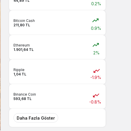
44,89 TL
0.2%
Bitcoin Cash
211,80 TL
0.9%
Ethereum
1.901,64 TL
2%
Ripple
1,04 TL
-1.9%
Binance Coin
593,68 TL
-0.8%
Daha Fazla Göster