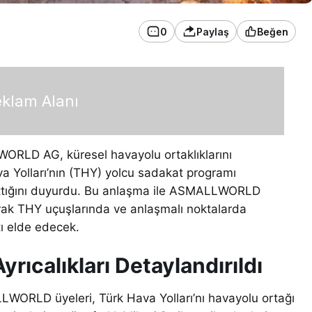
0
Paylaş
Beğen
klam Alanı
WORLD AG, küresel havayolu ortaklıklarını
a Yolları’nın (THY) yolcu sadakat programı
a attığını duyurdu. Bu anlaşma ile ASMALLWORLD
olarak THY uçuşlarında ve anlaşmalı noktalarda
tı elde edecek.
yrıcalıkları Detaylandırıldı
LWORLD üyeleri, Türk Hava Yolları’nı havayolu ortağı