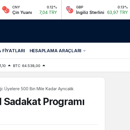
0.12%
GBP
0.13%
EUR
anı
7,04 TRY
İngiliz Sterlini
63,97 TRY
Euro
 FIYATLARI
HESAPLAMA ARAÇLARI
1,10
BTC
64.538,00
: Üyelere 500 Bin Mile Kadar Ayrıcalık
 Sadakat Programı