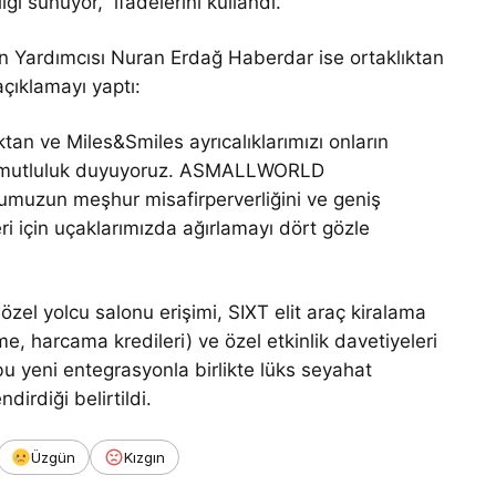
ği sunuyor,” ifadelerini kullandı.
n Yardımcısı Nuran Erdağ Haberdar ise ortaklıktan
çıklamayı yaptı:
an ve Miles&Smiles ayrıcalıklarımızı onların
k mutluluk duyuyoruz. ASMALLWORLD
olumuzun meşhur misafirperverliğini ve geniş
i için uçaklarımızda ağırlamayı dört gözle
zel yolcu salonu erişimi, SIXT elit araç kiralama
me, harcama kredileri) ve özel etkinlik davetiyeleri
yeni entegrasyonla birlikte lüks seyahat
rdiği belirtildi.
Üzgün
Kızgın