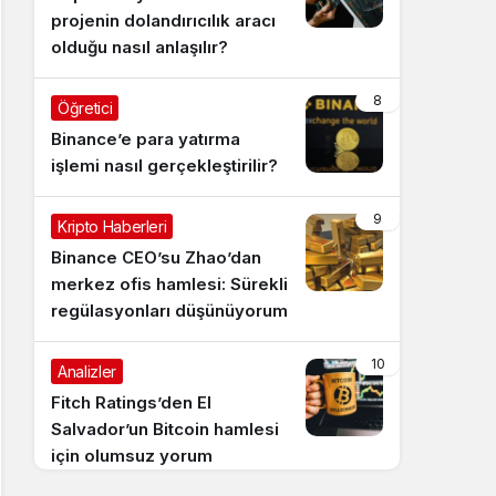
projenin dolandırıcılık aracı
olduğu nasıl anlaşılır?
8
Öğretici
Binance’e para yatırma
işlemi nasıl gerçekleştirilir?
9
Kripto Haberleri
Binance CEO’su Zhao’dan
merkez ofis hamlesi: Sürekli
regülasyonları düşünüyorum
10
Analizler
Fitch Ratings’den El
Salvador’un Bitcoin hamlesi
için olumsuz yorum