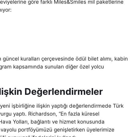
eviyelerine göre farklı Miles&Smiles mil paketlerine
ıyor:
 güncel kuralları çerçevesinde ödül bilet alımı, kabin
rogram kapsamında sunulan diğer özel yolcu
lişkin Değerlendirmeler
 işbirliğine ilişkin yaptığı değerlendirmede Türk
vurgu yaptı. Richardson, “En fazla küresel
Hava Yolları, bağlantı ve hizmet konusunda
havayolu portföyümüzü genişletirken üyelerimize