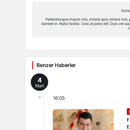
Soru
Pellentesque mauris nisi, ornare quis ornare non,
laoreet in. Nulla facilisi. Cras at justo elit. Duis ve
i
Benzer Haberler
4
Mart
16:05
F
E