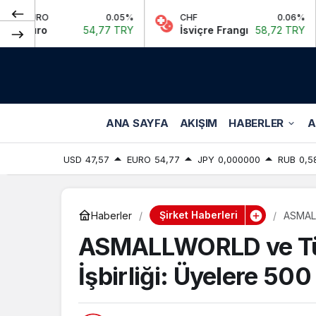
0.05%
CHF
0.06%
JPY
54,77 TRY
İsviçre Frangı
58,72 TRY
Japo
ANA SAYFA
AKIŞIM
HABERLER
A
USD
47,57
EURO
54,77
JPY
0,000000
RUB
0,5
Şirket Haberleri
Haberler
ASMALL
ASMALLWORLD ve Türk
İşbirliği: Üyelere 500