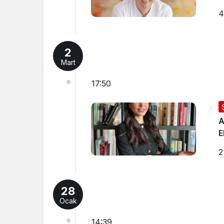
4
2
Mart
17:50
A
E
2
28
Ocak
14:39