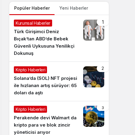
Popüler Haberler
Yeni Haberler
1
Kurumsal Haberler
Türk Girişimci Deniz
Bıçak’tan ABD’de Bebek
Güvenli Uykusuna Yenilikçi
Dokunuş
2
Kripto Haberleri
Solana’da (SOL) NFT projesi
ile hızlanan artış sürüyor: 65
doları da aştı
3
Kripto Haberleri
Perakende devi Walmart da
kripto para ve blok zincir
yöneticisi arıyor