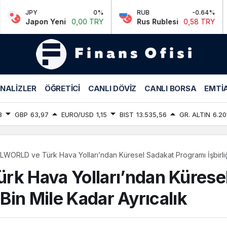
0%
RUB
-0.64%
CNY
n Yeni
0,00 TRY
Rus Rublesi
0,58 TRY
Çin Yu
NALIZLER
ÖĞRETICI
CANLI DÖVIZ
CANLI BORSA
EMTIA
8
GBP
63,97
EURO/USD
1,15
BIST
13.535,56
GR. ALTIN
6.20
WORLD ve Türk Hava Yolları’ndan Küresel Sadakat Programı İşbirliği
 Hava Yolları’ndan Küresel
 Bin Mile Kadar Ayrıcalık