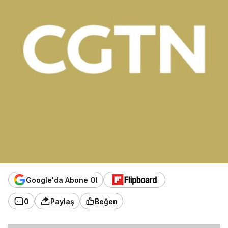
Google'da Abone Ol
0
Paylaş
Beğen