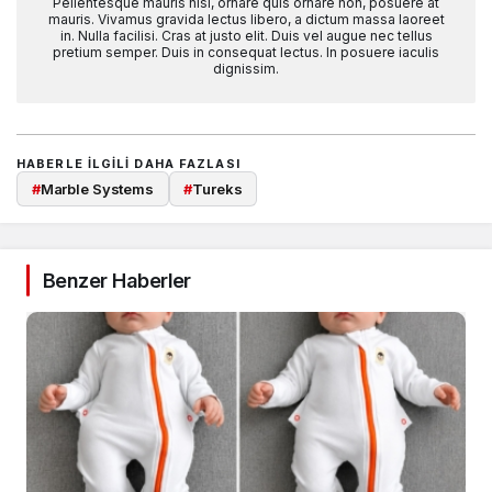
Pellentesque mauris nisi, ornare quis ornare non, posuere at
mauris. Vivamus gravida lectus libero, a dictum massa laoreet
in. Nulla facilisi. Cras at justo elit. Duis vel augue nec tellus
pretium semper. Duis in consequat lectus. In posuere iaculis
dignissim.
HABERLE ILGILI DAHA FAZLASI
#
Marble Systems
#
Tureks
Benzer Haberler