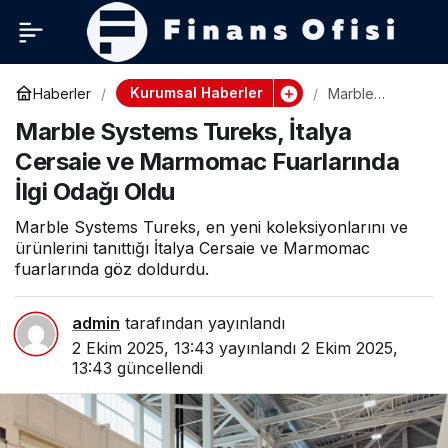
Kurumsal Haberler
Haberler
Marble
Systems
Marble Systems Tureks, İtalya
Tureks, İtalya
Cersaie ve
Cersaie ve Marmomac Fuarlarında
Marmomac
Fuarlarında
İlgi Odağı Oldu
İlgi Odağı
Oldu
Marble Systems Tureks, en yeni koleksiyonlarını ve
ürünlerini tanıttığı İtalya Cersaie ve Marmomac
fuarlarında göz doldurdu.
admin
tarafından yayınlandı
2 Ekim 2025, 13:43
yayınlandı
2 Ekim 2025,
13:43
güncellendi