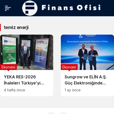
temiz
temiz enerji
enerji
Haberleri
Ekonomi
Ekonomi
YEKA RES-2026
Sungrow ve ELİN A.Ş.
İhaleleri Türkiye’yi
Güç Elektroniğinde
Temiz Enerji Üretim
Stratejik Ortaklık
4 hafta önce
1 ay önce
Üssü Yapma
Kurdu
Potansiyeli Taşıyor