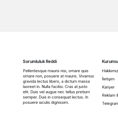
Sorumluluk Reddi
Kurums
Pellentesque mauris nisi, ornare quis
Hakkımı
ornare non, posuere at mauris. Vivamus
İletişim
gravida lectus libero, a dictum massa
laoreet in. Nulla facilisi. Cras at justo
Kariyer
elit. Duis vel augue nec tellus pretium
Reklam 
semper. Duis in consequat lectus. In
posuere iaculis dignissim.
Telegra