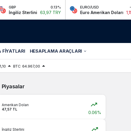
GBP
0.13%
EURO/USD
-0.01
İngiliz Sterlini
63,97 TRY
Euro Amerikan Doları
1,15 TR
 FIYATLARI
HESAPLAMA ARAÇLARI
1,10
BTC
64.967,00
Piyasalar
Amerikan Doları
47,57 TL
0.06%
İngiliz Sterlini