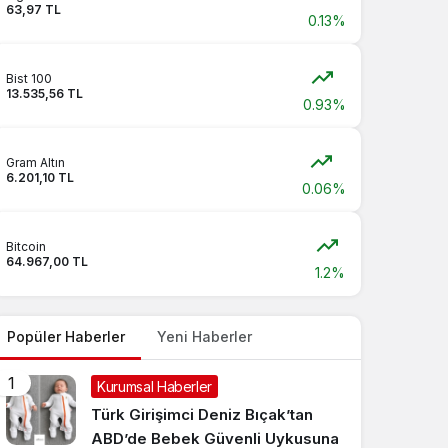
63,97 TL
0.13%
Bist 100
13.535,56 TL
0.93%
Gram Altın
6.201,10 TL
0.06%
Bitcoin
64.967,00 TL
1.2%
Popüler Haberler
Yeni Haberler
1
Kurumsal Haberler
Türk Girişimci Deniz Bıçak’tan
ABD’de Bebek Güvenli Uykusuna