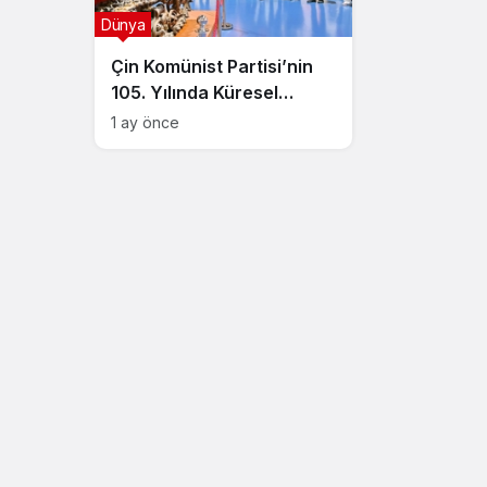
Dünya
Çin Komünist Partisi’nin
105. Yılında Küresel
Vizyonu: Batı Merkezli
1 ay önce
Modelin Ötesinde Bir
Kalkınma Anlayışı