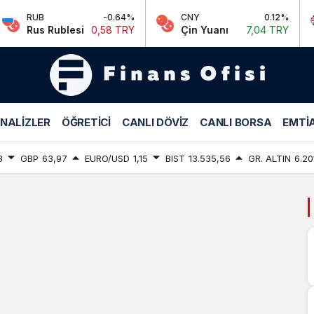
RUB
-0.64%
CNY
0.12%
Rus Rublesi
0,58 TRY
Çin Yuanı
7,04 TRY
modernleşme
NALIZLER
ÖĞRETICI
CANLI DÖVIZ
CANLI BORSA
EMTIA
Haberleri
8
GBP
63,97
EURO/USD
1,15
BIST
13.535,56
GR. ALTIN
6.20