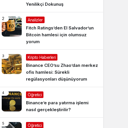
Yenilikçi Dokunuş
2
Analizler
Fitch Ratings’den El Salvador’un
Bitcoin hamlesi için olumsuz
yorum
3
Kripto Haberleri
Binance CEO’su Zhao’dan merkez
ofis hamlesi: Sürekli
regülasyonları düşünüyorum
4
Öğretici
Binance’e para yatırma işlemi
nasıl gerçekleştirilir?
5
Öğretici