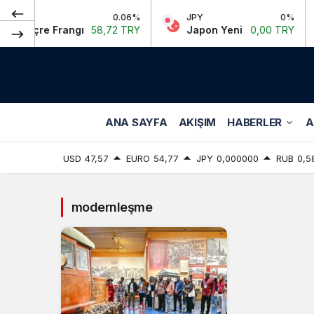
CHF
0.06%
JPY
0%
sviçre Frangı
58,72 TRY
Japon Yeni
0,00 TRY
ANA SAYFA
AKIŞIM
HABERLER
A
USD
47,57
EURO
54,77
JPY
0,000000
RUB
0,5
modernleşme