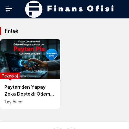
fintek
fintek
Haberleri
Teknoloji
Payten’den Yapay
Zeka Destekli Ödeme
Entegrasyon Asistanı:
1 ay önce
Pia Devrim Yaratıyor!