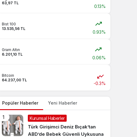
63,97 TL
0.13%
Bist 100
13.535,56 TL
0.93%
Gram Altın
6.201,10 TL
0.06%
Bitcoin
64.237,00 TL
-0.3%
Popüler Haberler
Yeni Haberler
1
Kurumsal Haberler
Türk Girişimci Deniz Bıçak’tan
ABD’de Bebek Güvenli Uykusuna