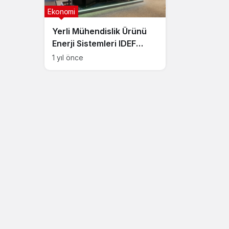
Ekonomi
Yerli Mühendislik Ürünü
Enerji Sistemleri IDEF
2025’te Göz Doldurdu
1 yıl önce