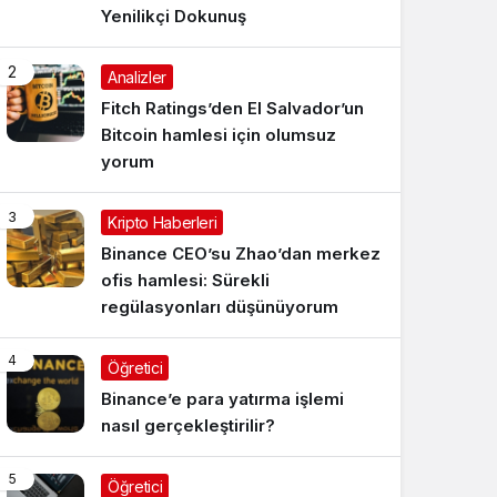
Yenilikçi Dokunuş
2
Analizler
Fitch Ratings’den El Salvador’un
Bitcoin hamlesi için olumsuz
yorum
3
Kripto Haberleri
Binance CEO’su Zhao’dan merkez
ofis hamlesi: Sürekli
regülasyonları düşünüyorum
4
Öğretici
Binance’e para yatırma işlemi
nasıl gerçekleştirilir?
5
Öğretici