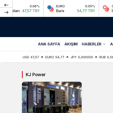
0.06%
EURO
0.05%
CHF
 Doları
47,57 TRY
Euro
54,77 TRY
İsviç
ANA SAYFA
AKIŞIM
HABERLER
A
USD
47,57
EURO
54,77
JPY
0,000000
RUB
0,5
KJ Power