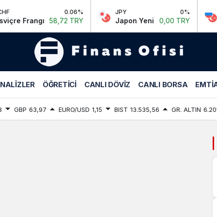
0.06%
JPY
0%
RU
re Frangı
58,72 TRY
Japon Yeni
0,00 TRY
Rus
KJ
NALIZLER
ÖĞRETICI
CANLI DÖVIZ
CANLI BORSA
EMTIA
Power
Haberleri
8
GBP
63,97
EURO/USD
1,15
BIST
13.535,56
GR. ALTIN
6.20