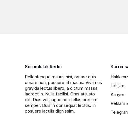
Sorumluluk Reddi
Kurums
Pellentesque mauris nisi, ornare quis
Hakkımı
ornare non, posuere at mauris. Vivamus
İletişim
gravida lectus libero, a dictum massa
laoreet in. Nulla facilisi. Cras at justo
Kariyer
elit. Duis vel augue nec tellus pretium
Reklam 
semper. Duis in consequat lectus. In
posuere iaculis dignissim.
Telegra