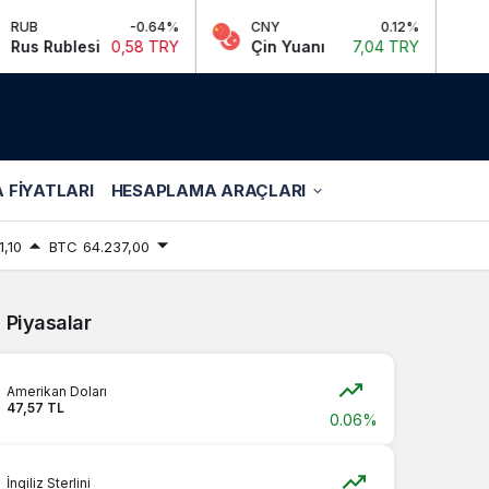
B
-0.64%
CNY
0.12%
GBP
 Rublesi
0,58 TRY
Çin Yuanı
7,04 TRY
İngil
 FIYATLARI
HESAPLAMA ARAÇLARI
1,10
BTC
64.237,00
Piyasalar
Amerikan Doları
47,57 TL
0.06%
İngiliz Sterlini